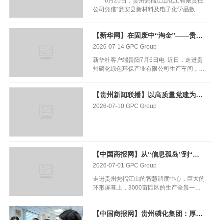
6月25日，贵州瓮福江山化工有限责任
万吨肥料生产能力、进入全国复合肥产业第
场还大得多。”穿岩洞矿技术业务室主任、
矿、精深用矿”要求，推动产业延链补链强
公司凭借“瓮安县新材料及电子化学品数智
一梯队目标的发展时期，亟待与合作伙伴携
高级工程师曾庆伟说道。 “这座矿山的价
链，构建&ld...
化建设项目”，荣获2026年贵州省先进级智
手同行，找准方向、凝聚共识、深化合作。
值，远不止于视觉层面的震撼。”曾庆伟继
能工厂称号，这是该项目继2025年12月入
恳谈会现场 当前，贵州磷化集团具
续介绍。自2011年投产以来，一批批磷矿
【新华网】在固废中“淘金”——贵州磷石膏综合利用体系重构
选“贵州省工业领域数字化转型典型案例”
备不可复制的资源禀赋与产业链优势，集团
石从这里源源不断向外输送，为磷肥制造、
后，在智能制造领域收获的又一省级认可。
2026-07-14
GPC Group
打通“磷矿开采—精深加工—磷石膏循环利
新能源材料产业等夯实原料根基。 近年
在项目智慧调度中心，巨大的环形屏
用”全产业链闭环，形成覆盖水溶肥、液体
来，贵州磷化集团以数字化手段赋能矿山生
新华社客户端贵阳7月6日电 近日，走进贵
幕上，3000亩园区的生产全景一览无余：
肥、增效肥、缓释肥、高塔尿基、高塔硝
产，创...
州磷化绿色环保产业有限公司生产车间，传
温度、压力、能耗数据在屏幕上实时跳动，
基、喷浆硫基等全线产品体系。 在技
送带轰鸣运转。依托工业固废磷石膏制备的
三维数字孪生模型精准映射着园区每套生产
术创新与产品迭代上，集团持续推动肥料产
无水石膏母粒，经拉板、印刷、模切、粘钉
装置。操作人员轻点鼠标，几公里外的黄磷
品由“保供型”向“提质型”升级，依托业内唯
【贵州新闻联播】以高质量党建为贵州走新路展风采提供坚强保障
成型，最终变身防水防潮、可循环利用的绿
装置区的实时工艺参数清晰呈现。 贵州瓮
一的企业全国重点实验室，2025年以来已
色环保包装箱，实现工业固废资源化高效利
2026-07-10
GPC Group
福江山项目智慧调度中心。管云 摄 该
推出了十余种新产品。 在农化服务与
用。 磷肥生产的副产品磷石膏，正经历从
项目也是贵州在建最大的磷化工项目，总投
渠道建设上，集团持续推进“采产销储运管
“环境负担”到“循环资源”的身份之变。这种
资220亿元，由贵州磷化集团下属瓮福（集
宣服”一体化建设，...
以硫酸钙为主要成分的工业固废，随着贵州
团）有限责任公司与南通江山农药化工股份
磷化工产业规模扩大，产生量持续增加。在
有限公司联合打造，涵盖黄磷、TCP、氯碱
绿色低碳转型推动下，贵州磷石膏综合利用
等多条产线，占地3000余亩。 体量如
【中国商报网】从“信息孤岛”到“全域协同” 贵州瓮福江山智慧工厂成长记
体系正加速重构，一条多路径协同的消纳格
此庞大的化工园区，传统管理模式面临的挑
2026-07-01
GPC Group
局正在逐步形成。 作为贵州磷化集团旗下
战不难想象。“生产、安全、设备、质量、
的全资子公司，贵州磷化绿色环保产业有限
园区管理等30多个应用系统各自独立，数
走进贵州瓮福江山的智慧调度中心，巨大的
公司深耕磷化工固废综合治理，主打磷石膏
据散落在不同部门。”项目有关负责人介
环形屏幕上，3000亩园区的生产全景一览
资源化回收与再利用，以及研发生产各类绿
绍，过去编制一个关...
无余。 温度、压力、能耗数据在屏幕上实
色环保新材料。企业依托自研核心技术，把
时跳动，三维数字孪生模型精准映射着每一
工业废弃磷石膏加工成绿色建材、高分子包
【中国商报网】贵州磷化集团：厚植“沃土”搭好阶梯 让青年人才“拔节向上”
套生产装置。操作人员轻点鼠标，几公里外
装材料等产品，是当地推动磷化工产业低碳