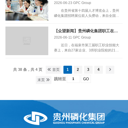
的黄磷装置区的实时工艺参数便清晰呈现。
2026-06-23
GPC Group
转型、实现固废变废为宝的重要平台。 “房
这不是科幻电影的场景。这是贵州磷化集
地产市场的销售量在逐步下降”，在贵州磷
在贵州省第十四届人才博览会上，贵州
团旗下瓮福江山的工作日常。 6月25日，瓮
化绿色环保产业有限公司生产现场，总经理
磷化集团招聘展位前人头攒动，来自全国各
福江山凭借“瓮安县新材料及电子化学品数
王权顶...
地的青年学子纷纷驻足咨询。“吸引我的不
智化建设项目”，荣获2026年贵州省先进级
仅是薪酬，更是企业的发展平台和成长空
智能工厂称号。这是该项目继去年12月入
【众望新闻】贵州磷化集团职工在福泉市职业技能大赛中斩获佳绩
间。”贵州财经大学研究生张同学说，从现
选“贵州省工业领域数字化转型典型案例”
代化肥到精细化工，再到新能源材料，企业
2026-06-11
GPC Group
后，在智能制造领域收获的又一省级认可。
产业布局与国家战略高度契合，青年人才在
从“被动响应”到“主动预防”：一座工厂的智
近日，在福泉市第三届职工职业技能大
这里能找到施展才华的舞台。 贵州磷
慧蜕变 瓮福江山是贵州在建最大的磷化工
赛上，来自27家企业、3所职业院校的215
化集团现场招聘工作人员说，近年来，磷化
项目，总投资220亿元，由贵州磷化集团下
名选手同台竞技。贵州磷化集团下属瓮福化
集团坚持把青年人才作为推动高质量发展的
属瓮福集团与南通江山农药化工联合打造，
工、磷化新材料两家单位参赛职工表现突
核心资源，持续完善“引、育、用、留”全链
涵盖黄磷、TCP、氯碱等多条产线，占地
出，在多个竞赛项目中斩获佳绩。 大赛颁
条机制，努力让更多青年人才“引得进、留
3000余亩。 体量如此庞大的化工园区，传
共 38 条，共 4 页
首页
1
2
3
4
奖仪式 本次大赛设化工总控工、电
得住、成长快、干得好”。 贵州磷化集
统管理模式面临的挑战不难想象：生产、安
工、焊工、化学检验等7个竞赛项目。比赛
团始终把人才工作摆在战略位置，围绕“千
跳转至
GO
全、设备、质量、园区管理等30多个应用
末页
中，瓮福化工选派的9名职工成绩亮眼，共
亿磷化、世界领军”战略目标，主动服务国
系统各自独立，数据散落在不同部门，“信
有6人获奖。其中，装置保运部职工林安勇
家粮食安全、能源安全需求，聚焦现代化
息孤岛”是常态...
以94.5分获得电工组一等奖，王羽获得化学
肥、精细化工、新能源材料“三大赛道”，不
检验员组一等奖；韦苏、邓明启、蓝苑玲、
断完善青年人才培养体系，加快把人才优势
骆科举也载誉而归。磷化新材料参赛职工则
转化为发展优势。 人才是企业发展的
凭借扎实的理论功底和规范娴熟的操作，在
第一资源，更是推动高质量发展的核心动
化学检验、化工总控工等项目中展现出较强
能。贵州磷化集团视人才为兴企之本、发展
专业素养，职工魏厚碧获得化学检验组三等
之源，始终坚持“人才强企”战略，把人才作
奖。 “优异成绩的背后，是集团公司长
为企业...
期坚持技能人才培养的成果。”据介绍，早