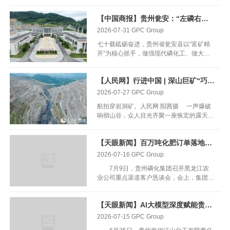
抓紧抓实，以实干实绩彰显国企担当，上半
年，累计生产传统化肥198.55万吨，超时
【中国商报】贵州瓮安：“左磷右锂”协同发力 产业体系拔节生长
间进度完成年度保供任务，为保障春耕备耕
和农业生产提供了坚实支撑。 化肥是
2026-07-31
GPC Group
粮食的“粮食”，对粮食增产贡献率在40%以
七十载砥砺奋进，贵州省瓮安县以“富矿精
上。开年以来，国家发展改革委发布《关于
开”为核心抓手，做强现代磷化工、做大新
做好2026年春耕及全年化肥保供稳价工作
能源电池材料两大主导产业，走出一条高端
的通知》，各地方各部门认真做好2026年
化、绿色化、智能化、集群化的新型工业化
春耕及全年化肥保供稳价工作，有效保障农
【人民网】行进中国 | 深山巨矿“巧”掘金
道路。 走进瓮安经济开发区循环工业园
业用肥。 贵州磷化集团统筹抓好生产组
区，整齐的标准化厂房鳞次栉比，数字化中
2026-07-27
GPC Group
织、物流保障和市场供应 作为我国重
控大屏实时跳动生产数据，封闭管道将磷矿
要的磷化工企业，贵州磷化集团统筹抓好生
航拍穿岩洞矿。人民网 阳茜摄 一声爆破
直送生产车间，智能化生产线有序运转。很
产组织、物流保障和市场供应，大力实施
响彻山谷，众人目光齐聚一座恢宏的露天矿
难想象，过去瓮安工业仅有零星小型采矿作
“增品种、提品质、创品牌”工程，壮大现代
山。 放眼望去，顺着山势凿开的采矿台
坊，磷矿石开采后大多整车外运，资源价值
化肥发展空间，更好拓展国内化肥市场、布
阶层层堆叠，如同巨斧劈出大片地质褶皱。
难以释放。七十载产业迭代，昔日“运矿小
局全球化肥市场，让“中国饭碗”端得更牢、
【天眼新闻】百万吨化肥订单落地！贵州磷化集团深耕黑龙江农资市场
岩体间嵌着灰色矿脉，经精准爆破后的碎石
城”，已然成长为贵州新能源电池材料核心
成色更足。 在稳产保供的基础上，集
棱角分明，深藏其间的磷矿石裸露而出。数
2026-07-16
GPC Group
承载区、全国重要磷精深加工基地。 深耕
团加快产品结构优化升级，新型化肥产量达
十架长臂挖掘机稳稳起落作业，百余台宽体
资源禀赋 “富矿精开”拉长产业价值链条 瓮
64.25万吨，在推进化肥产品高端化、绿色
7月9日，贵州磷化集团召开黑龙江农
矿卡轰隆隆驰骋。 这般充满科幻感的矿
安素有“亚洲磷仓”美誉，磷矿探明储量超30
化、功能化转型上迈出坚实步伐，在农业现
业公司重点渠道客户恳谈会，会上，集团签
山景象不是影视特效，而是国内最大单体露
亿吨，是发展磷系新材料得天独厚的沃土。
代化进程中充分展现了“贵州磷&rdqu...
约客户161家，化肥签约量共计109.2万
天磷矿山——穿岩洞矿的实景。 穿岩洞
过去很长一段时间，当地产业停留在矿石开
吨。 贵州磷化集团党委书记、董事
矿位于贵州省黔南州福泉市，所属贵州磷化
采、普通磷肥初级加工，产品附加值低，资
【天眼新闻】AI大模型深度赋能贵州在建最大磷化工项目
长、总经理涂文胜表示，在集团深耕现代化
集团子公司瓮福集团。矿体南北绵延1.65千
源优势未能转化为发展优势。近年来，瓮安
肥产业赛道、深入实施复合肥发展战略的关
2026-07-15
GPC Group
米，东西跨度1.2千米，矿区面积约4.21平
县牢牢把握政策红利，加大招商引资力度，
键时期，在集团力争实现“十五五”时期1000
方千米。“整片矿区体量，比500个标准足球
全面落实“精确探矿、精准配矿、精细开