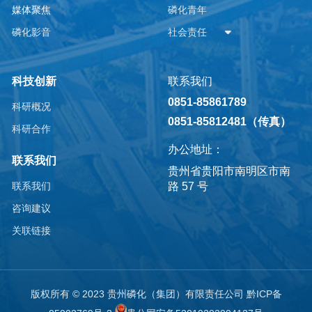
媒体聚焦
磷化青年
磷化影音
社会责任
科技创新
联系我们
0851-85861789
科研概况
0851-85812481（传真）
科研合作
办公地址：
联系我们
贵州省贵阳市南明区市南
路 57 号
联系我们
咨询建议
关联链接
版权所有 © 2023 贵州磷化（集团）有限责任公司
黔ICP备