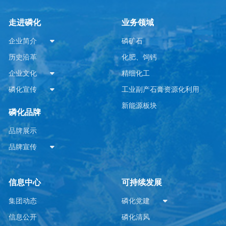
在比赛前，贵州磷化集团各参赛单位便围绕
竞赛内容开展针对性强化训练，通过理论学
走进磷化
业务领域
习、实操演练和经验交流，不断提升参赛选
手综合能力。 近年来，磷化集团常态
企业简介
磷矿石
化开展岗位练兵、技能竞赛等活动，积极营
造“比学赶超”的浓厚氛围，推动形成以赛促
历史沿革
化肥、饲钙
学、以赛促训、以...
企业文化
精细化工
磷化宣传
工业副产石膏资源化利用
新能源板块
磷化品牌
品牌展示
品牌宣传
信息中心
可持续发展
集团动态
磷化党建
信息公开
磷化清风