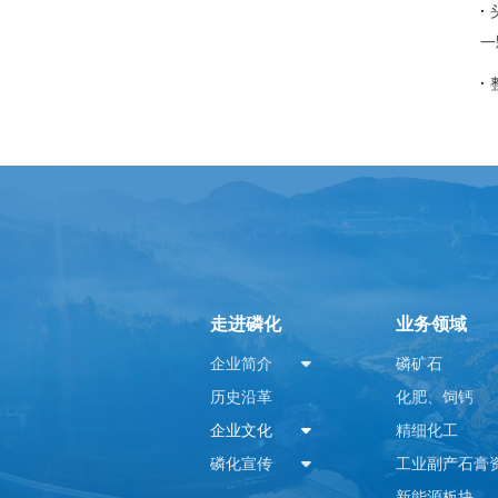
·
一
·
走进磷化
业务领域
企业简介
磷矿石
历史沿革
化肥、饲钙
企业文化
精细化工
磷化宣传
新能源板块