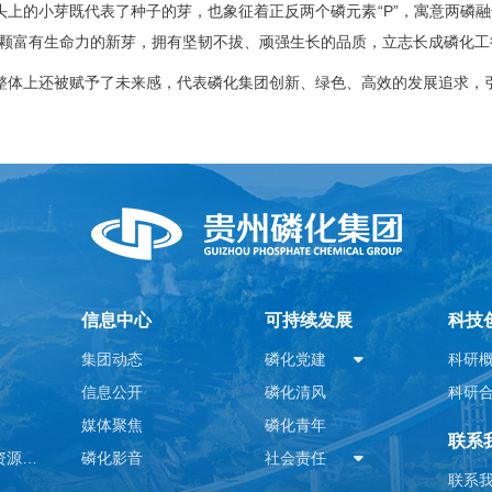
头上的小芽既代表了种子的芽，也象征着正反两个磷元素“P”，寓意两磷融
颗富有生命力的新芽，拥有坚韧不拔、顽强生长的品质，立志长成磷化工
整体上还被赋予了未来感，代表磷化集团创新、绿色、高效的发展追求，
信息中心
可持续发展
科技
集团动态
磷化党建
科研
信息公开
磷化清风
科研
媒体聚焦
磷化青年
联系
工业副产石膏资源化利用
磷化影音
社会责任
联系