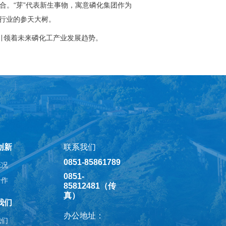
合。“芽”代表新生事物，寓意磷化集团作为
行业的参天大树。
引领着未来磷化工产业发展趋势。
创新
联系我们
0851-85861789
概况
0851-
合作
85812481（传
真）
我们
办公地址：
我们