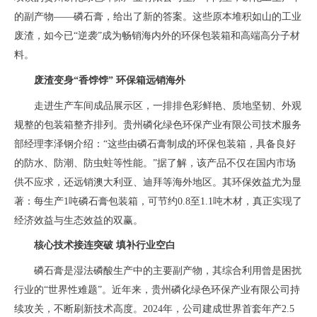
的副产物
——磷石膏，给出了新的答案。这些原本堆积如山的工业
废渣，如今已“逆袭”成为畅销海内外的环保包装箱和高端高分子材
料。
废渣变身
“香饽饽” 环保箱远销海外
走进生产车间成品展示区，一排排色彩鲜艳、质地坚韧、外观
规整的包装箱整齐排列。贵州磷化绿色环保产业有限公司技术服务
部经理李泽钢介绍：
“这些由磷石膏制成的环保包装箱，具备良好
的防水、防潮、防虫蛀等性能。”据了解，该产品不仅在国内市场
供不应求，还远销澳大利亚、迪拜等海外地区。其环保效益尤为显
著：每生产1吨磷石膏包装箱，可节约0.8至1.1吨木材，真正实现了
经济效益与生态效益的双赢。
核心技术接连突破
填补行业空白
磷石膏是湿法磷酸生产中的主要副产物，其综合利用曾是困扰
行业的
“世界性难题”。近年来，贵州磷化绿色环保产业有限公司持
续攻关，不断刷新技术高度。2024年，公司建成世界首套年产2.5