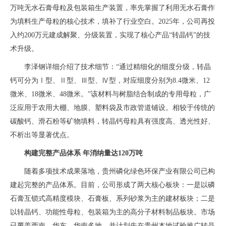
万吨无水石膏母粒及包装箱生产装置，率先掌握了利用无水石膏作
为填料生产母粒的核心技术，填补了行业空白。2025年，公司再投
入约200万元建成解聚、分级装置，实现了核心产品“转晶钙”的技
术升级。
李泽钢详细介绍了技术细节：
“通过精细化的细度分级，转晶
钙可分为Ⅰ型、Ⅱ型、Ⅲ型、Ⅳ型，对应细度分别为8.4微米、12
微米、18微米、48微米。”该材料与树脂结合制成的专用母粒，广
泛应用于农用大棚、地膜、塑料袋及市政管道铺设。相较于传统的
碳酸钙、滑石粉等矿物填料，转晶钙母粒具有强度高、透光性好、
不析出等显著优点。
构建完整产品体系
年消纳量达
120万吨
随着多项技术成果落地，贵州磷化绿色环保产业有限公司已构
建起完整的产品体系。目前，公司形成了两大核心板块：一是以磷
石膏互锁式高精度模块、石膏板、系列砂浆为主的建材板块；二是
以转晶钙、功能性母粒、包装箱为主的高分子材料制品板块。市场
已覆盖西南、华东、华南多地，并计划先在贵州本地试验推广转晶