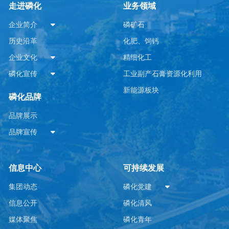
走进磷化
业务领域
企业简介
磷矿石
历史沿革
化肥、饲钙
企业文化
精细化工
磷化宣传
工业副产石膏资源化利用
新能源板块
磷化品牌
品牌展示
品牌宣传
信息中心
可持续发展
集团动态
磷化党建
信息公开
磷化清风
媒体聚焦
磷化青年