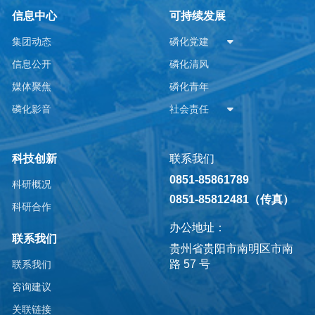
信息中心
可持续发展
集团动态
磷化党建
信息公开
磷化清风
媒体聚焦
磷化青年
磷化影音
社会责任
科技创新
联系我们
0851-85861789
科研概况
0851-85812481（传真）
科研合作
办公地址：
联系我们
贵州省贵阳市南明区市南
路 57 号
联系我们
咨询建议
关联链接