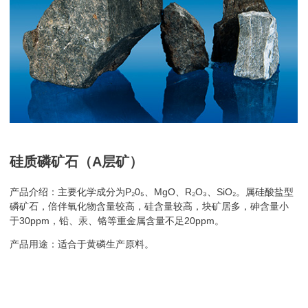
硅质磷矿石（A层矿）
产品介绍：主要化学成分为
P₂0₅
、MgO、R
₂O₃
、SiO
₂
。属硅酸盐型
磷矿石，倍伴氧化物含量较高，硅含量较高，块矿居多，砷含量小
于30ppm，铅、汞、铬等重金属含量不足20ppm。
产品用途：适合于黄磷生产原料。