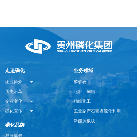
走进磷化
业务领域
企业简介
磷矿石
历史沿革
化肥、饲钙
企业文化
精细化工
磷化宣传
工业副产石膏资源化利用
新能源板块
磷化品牌
品牌展示