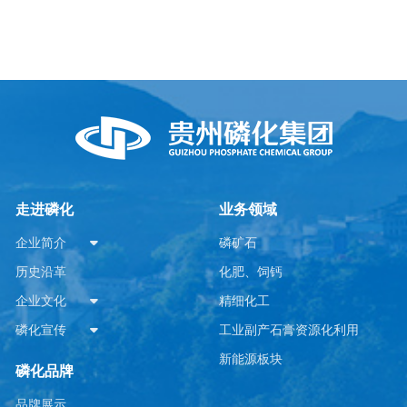
走进磷化
业务领域
企业简介
磷矿石
历史沿革
化肥、饲钙
企业文化
精细化工
磷化宣传
工业副产石膏资源化利用
新能源板块
磷化品牌
品牌展示