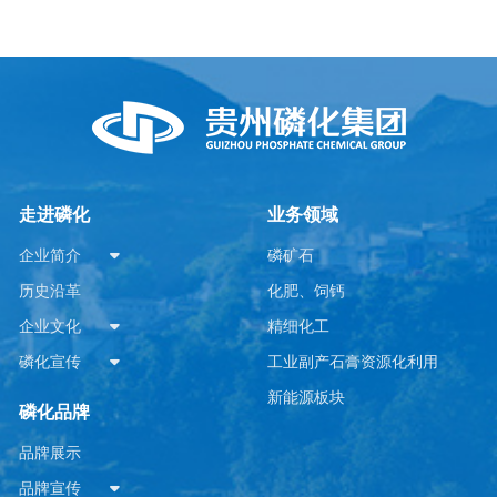
走进磷化
业务领域
企业简介
磷矿石
历史沿革
化肥、饲钙
企业文化
精细化工
磷化宣传
工业副产石膏资源化利用
新能源板块
磷化品牌
品牌展示
品牌宣传