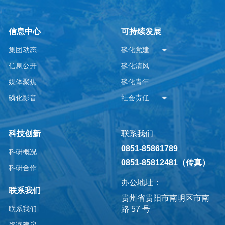
信息中心
可持续发展
集团动态
磷化党建
信息公开
磷化清风
媒体聚焦
磷化青年
磷化影音
社会责任
科技创新
联系我们
0851-85861789
科研概况
0851-85812481（传真）
科研合作
办公地址：
联系我们
贵州省贵阳市南明区市南
路 57 号
联系我们